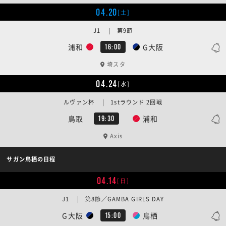
04.20
[土]
J1 | 第9節
浦和
G大阪
16:00
埼スタ
04.24
[水]
ルヴァン杯 | 1stラウンド 2回戦
鳥取
浦和
19:30
Axis
サガン鳥栖の日程
04.14
[日]
J1 | 第8節／GAMBA GIRLS DAY
G大阪
鳥栖
15:00