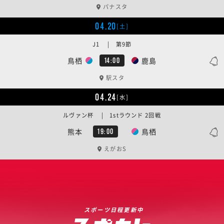
パナスタ
04.20
[土]
J1 | 第9節
鳥栖
鹿島
14:00
駅スタ
04.24
[水]
ルヴァン杯 | 1stラウンド 2回戦
熊本
鳥栖
19:00
えがおS
スポーツ日程更新中