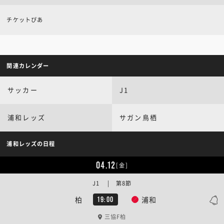
チケットぴあ
関連カレンダー
サッカー
J1
浦和レッズ
サガン鳥栖
浦和レッズの日程
04.12
[金]
J1 | 第8節
柏
浦和
19:00
三協F柏