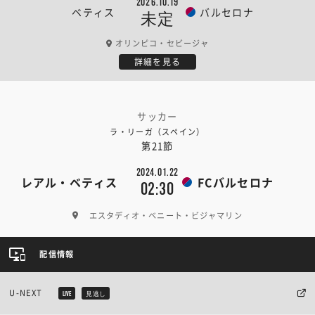
2026.10.19
ベティス
バルセロナ
未定
オリンピコ・セビージャ
詳細を見る
サッカー
ラ・リーガ（スペイン）
第21節
2024.01.22
レアル・ベティス
FCバルセロナ
02:30
エスタディオ・ベニート・ビジャマリン
配信情報
U-NEXT
LIVE
見逃し