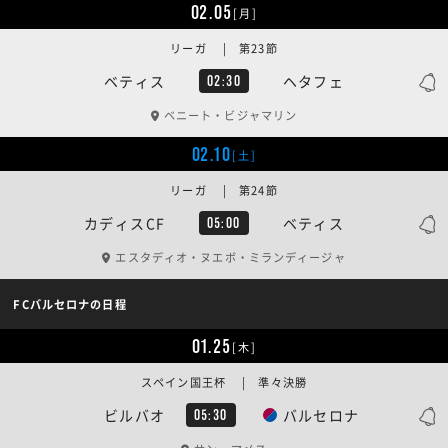
02.05
[月]
リーガ | 第23節
ベティス
ヘタフェ
02:30
ベニート・ビジャマリン
02.10
[土]
リーガ | 第24節
カディスCF
ベティス
05:00
エスタディオ・ヌエボ・ミランディージャ
FCバルセロナの日程
01.25
[木]
スペイン国王杯 | 準々決勝
ビルバオ
バルセロナ
05:30