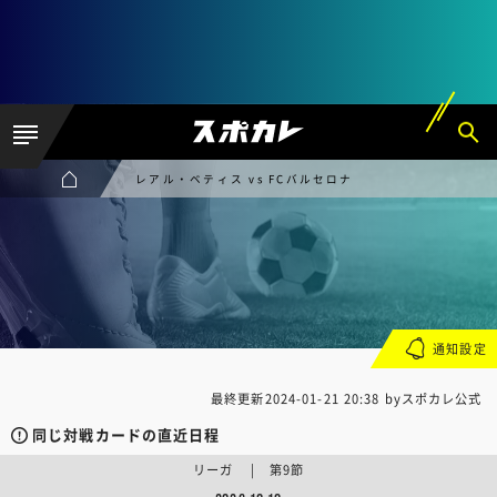
レアル・ベティス vs FCバルセロナ
通知設定
最終更新
2024-01-21 20:38
byスポカレ公式
同じ対戦カードの直近日程
リーガ | 第9節