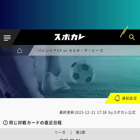
バレンシアCF vs セルタ・デ・ビーゴ
通知設定
最終更新
2023-12-21 17:38
byスポカレ公式
同じ対戦カードの直近日程
リーガ | 第2節