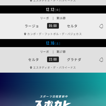
エスタディオ・デ・バライードス
12.12
[火]
リーガ | 第16節
ラージョ
セルタ
05:00
カンポ・デ・フットボル・デ・バジェカス
12.16
[土]
リーガ | 第17節
セルタ
グラナダ
22:00
エスタディオ・デ・バライードス
スポーツ日程更新中