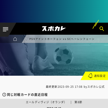
PSVアイントホーフェン vs SCヘーレンフェーン
通知設定
最終更新
2023-09-25 17:08
byスポカレ公式
同じ対戦カードの直近日程
エールディヴィジ（オランダ） | 第8節