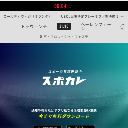
06.04
[日]
エールディヴィジ（オランダ） | UECL出場決定プレーオフ／準決勝 2ndレグ
ヘーレンフェー
トゥウェンテ
21:30
ン
デ・フロルーシュ・フェステ
スポーツ日程更新中
通知や検索などアプリ版なら全機能使い放題
今すぐ無料ダウンロード