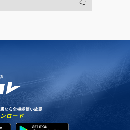
中
リ版なら全機能使い放題
ウンロード