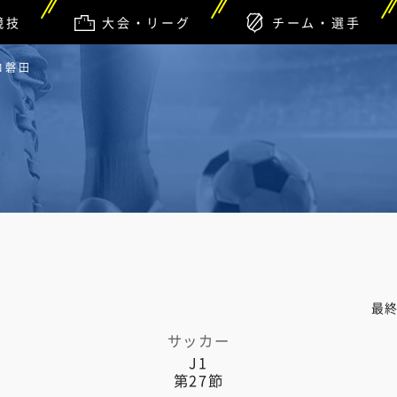
競技
大会・リーグ
チーム・選手
ロ磐田
最
サッカー
J1
第27節