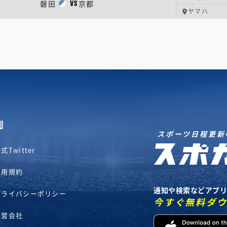
磐田
京都
VS
ヤマハ
U
スポーツ日程更新
式Twitter
利用規約
通知や検索などアプ
プライバシーポリシー
今すぐ無料ダ
運営会社