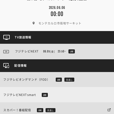
2026.06.06
00:00
モンテカルロ市街地サーキット
TV放送情報
フジテレビNEXT
[金]
06.05
23:50~
LIVE
配信情報
フジテレビオンデマンド（FOD）
LIVE
見逃し
フジテレビNEXTsmart
LIVE
スカパー！番組配信
LIVE
見逃し