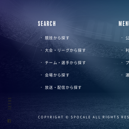
SEARCH
MEN
競技から探す
公
大会・リーグから探す
チーム・選手から探す
会場から探す
放送・配信から探す
SHARE
COPYRIGHT © SPOCALE ALL RIGHTS RE