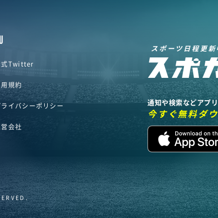
U
スポーツ日程更新
式Twitter
利用規約
通知や検索などアプ
プライバシーポリシー
今すぐ無料ダ
運営会社
SERVED.