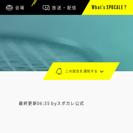
会場
放送・配信
What’s SPOCALE ?
この試合を通知する
最終更新06:35 byスポカレ公式