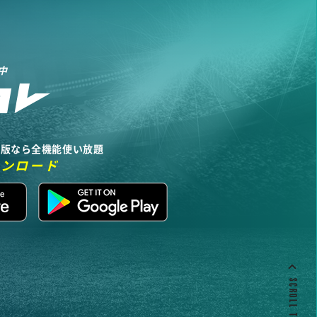
中
リ版なら全機能使い放題
ウンロード
SCROLL TO TOP