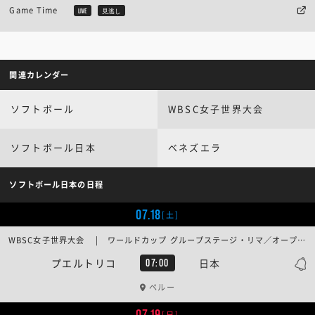
Game Time
LIVE
見逃し
関連カレンダー
ソフトボール
WBSC女子世界大会
ソフトボール日本
ベネズエラ
ソフトボール日本の日程
07.18
[土]
WBSC女子世界大会 | ワールドカップ グループステージ・リマ／オープニングラウンド
プエルトリコ
日本
07:00
ペルー
07.19
[日]