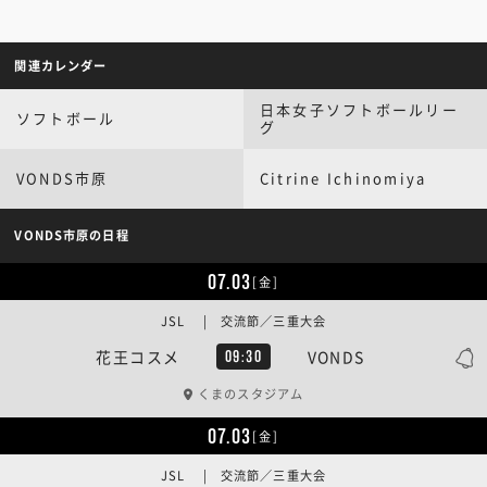
関連カレンダー
日本女子ソフトボールリー
ソフトボール
グ
VONDS市原
Citrine Ichinomiya
VONDS市原の日程
07.03
[金]
JSL | 交流節／三重大会
花王コスメ
VONDS
09:30
くまのスタジアム
07.03
[金]
JSL | 交流節／三重大会