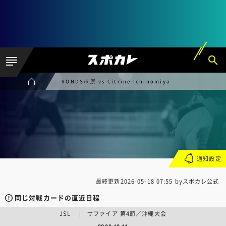
VONDS市原 vs Citrine Ichinomiya
通知設定
最終更新
2026-05-18 07:55
byスポカレ公式
同じ対戦カードの直近日程
JSL | サファイア 第4節／沖縄大会