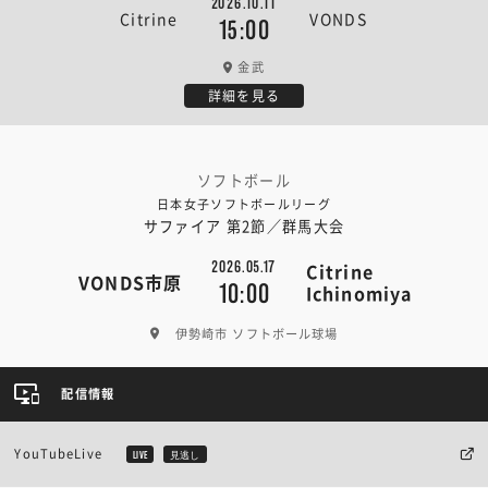
2026.10.11
Citrine
VONDS
15:00
金武
詳細を見る
ソフトボール
日本女子ソフトボールリーグ
サファイア 第2節／群馬大会
2026.05.17
Citrine
VONDS市原
10:00
Ichinomiya
伊勢崎市 ソフトボール球場
配信情報
YouTubeLive
LIVE
見逃し