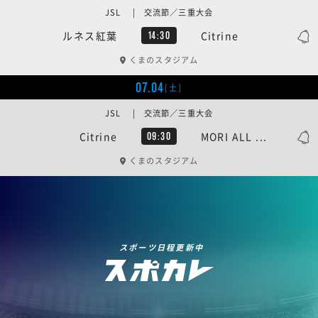
JSL | 交流節／三重大会
ルネス紅葉
Citrine
14:30
くまのスタジアム
07.04
[土]
JSL | 交流節／三重大会
Citrine
MORI ALL ...
09:30
くまのスタジアム
スポーツ日程更新中