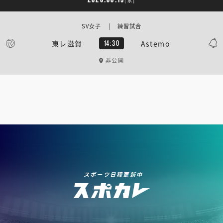
[水]
SV女子 | 練習試合
東レ滋賀
Astemo
14:30
非公開
スポーツ日程更新中