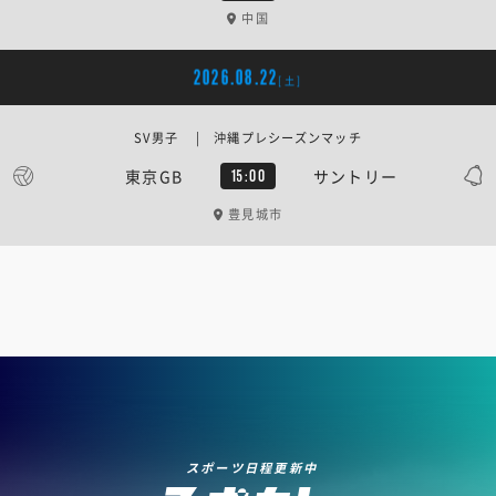
中国
2026.08.22
[土]
SV男子 | 沖縄プレシーズンマッチ
東京GB
サントリー
15:00
豊見城市
スポーツ日程更新中