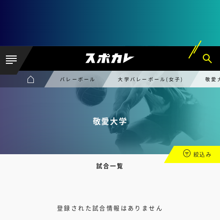
バレーボール
大学バレーボール(女子)
敬愛
敬愛大学
絞込み
試合一覧
登録された試合情報はありません