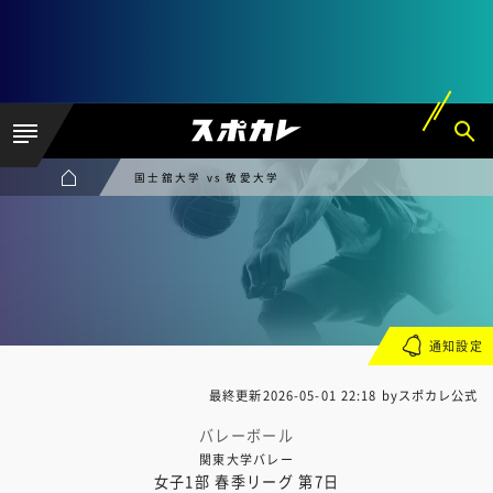
国士舘大学 vs 敬愛大学
通知設定
最終更新
2026-05-01 22:18
byスポカレ公式
バレーボール
関東大学バレー
女子1部 春季リーグ 第7日