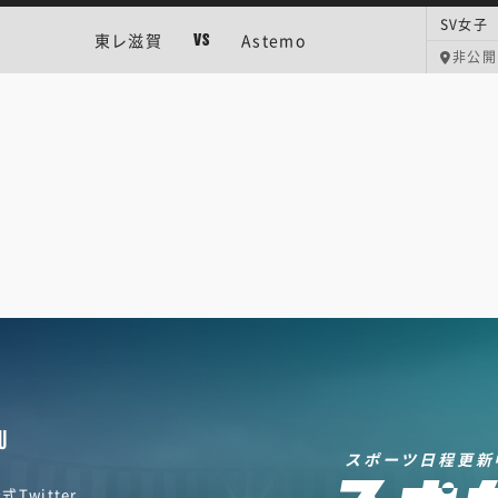
SV女子
東レ滋賀
Astemo
VS
非公開
U
スポーツ日程更新
式Twitter