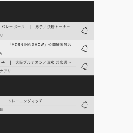
高校総体 バレーボール | 男子／決勝トーナメント 準決勝、決勝
リ
 | 「MORNING SHOW」公開練習試合
A
SV男子 | 大阪ブルテオン／清水 邦広選手 引退記念 GORI LAST MATCH
ナアリ
 | トレーニングマッチ
体