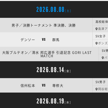
2026.08.08
[土]
男子／決勝トーナメント 準決勝、決勝
島津ア
SV女子
デンソー
群馬
VS
ボンズ
大阪ブルテオン／清水 邦広選手 引退記念 GORI LAST
MATCH
パ
2026.08.14
[金]
SV男子
信州松本
専修大
VS
岡谷総
2026.08.19
[水]