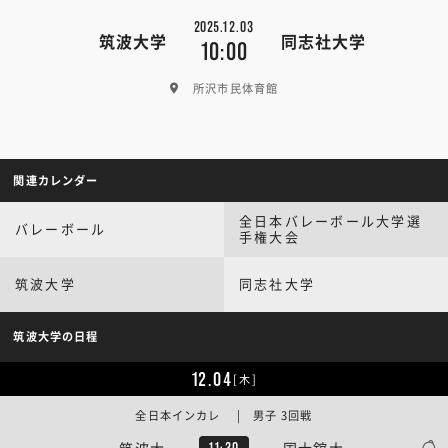
2025.12.03
筑波大学
同志社大学
10:00
所沢市民体育館
関連カレンダー
全日本バレーボール大学選
バレーボール
手権大会
筑波大学
同志社大学
筑波大学の日程
12.04
[木]
全日本インカレ | 男子 3回戦
筑波大
国士舘大
11:30