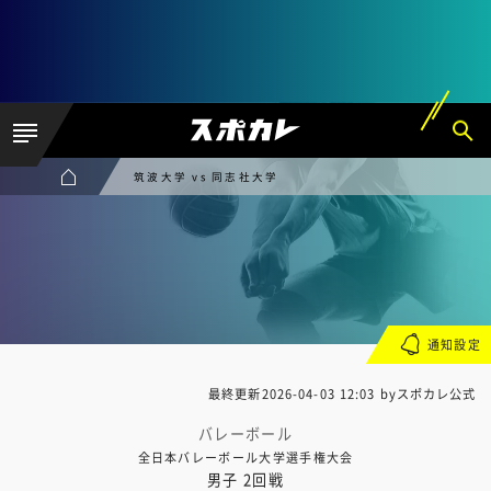
筑波大学 vs 同志社大学
通知設定
最終更新
2026-04-03 12:03
byスポカレ公式
バレーボール
全日本バレーボール大学選手権大会
男子 2回戦