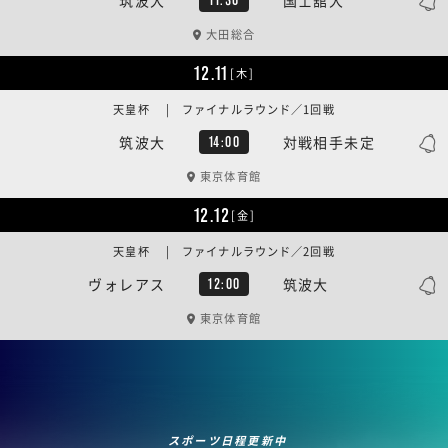
大田総合
12.11
[木]
天皇杯 | ファイナルラウンド／1回戦
筑波大
対戦相手未定
14:00
東京体育館
12.12
[金]
天皇杯 | ファイナルラウンド／2回戦
ヴォレアス
筑波大
12:00
東京体育館
スポーツ日程更新中