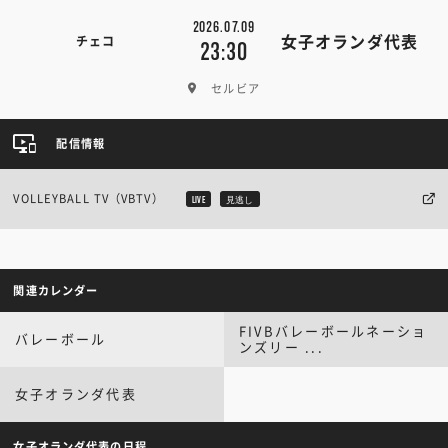
2026.07.09
女子オランダ代表
チェコ
23:30
セルビア
配信情報
VOLLEYBALL TV（VBTV）
LIVE
見逃し
関連カレンダー
FIVBバレーボールネーショ
バレーボール
ンズリー ...
女子オランダ代表
女子オランダ代表の日程