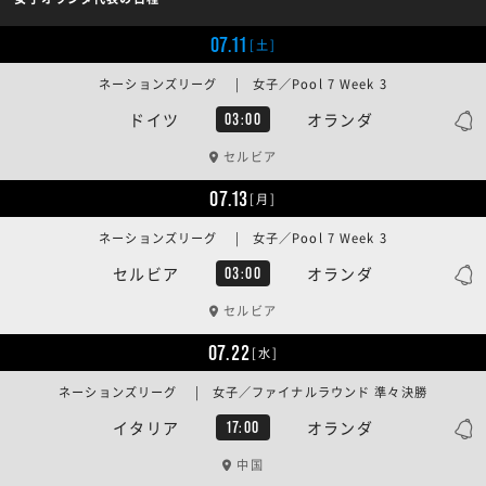
07.11
[土]
ネーションズリーグ | 女子／Pool 7 Week 3
ドイツ
オランダ
03:00
セルビア
07.13
[月]
ネーションズリーグ | 女子／Pool 7 Week 3
セルビア
オランダ
03:00
セルビア
07.22
[水]
ネーションズリーグ | 女子／ファイナルラウンド 準々決勝
イタリア
オランダ
17:00
中国