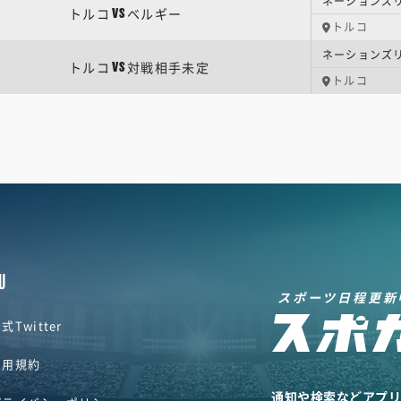
ネーションズリー
トルコ
ベルギー
VS
トルコ
ネーションズリー
トルコ
対戦相手未定
VS
トルコ
U
スポーツ日程更新
式Twitter
利用規約
通知や検索などアプ