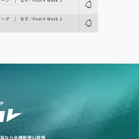
グ | 女子／Pool 4 Week 2
グ | 女子／Pool 4 Week 2
中
リ版なら全機能使い放題