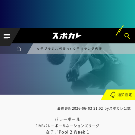
女子ブラジル代表 vs 女子オランダ代表
通知設定
最終更新
2026-06-03 21:02
byスポカレ公式
バレーボール
FIVBバレーボールネーションズリーグ
女子／Pool 2 Week 1