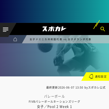
女子ドミニカ共和国代表 vs 女子オランダ代表
通知設定
最終更新
2026-06-07 13:50
byスポカレ公式
バレーボール
FIVBバレーボールネーションズリーグ
女子／Pool 2 Week 1