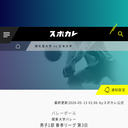
順天堂大学 vs 日本大学
通知設定
最終更新
2026-05-13 01:06
byスポカレ公式
バレーボール
関東大学バレー
男子1部 春季リーグ 第3日