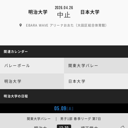
2026.04.26
明治大学
日本大学
中止
EBARA WAVE アリーナおおた（大田区総合体育館）
関連カレンダー
バレーボール
関東大学バレー
明治大学
日本大学
明治大学の日程
05.09
[土]
関東大学バレー | 男子1部 春季リーグ 第7日
明治大
順天堂大
12:30