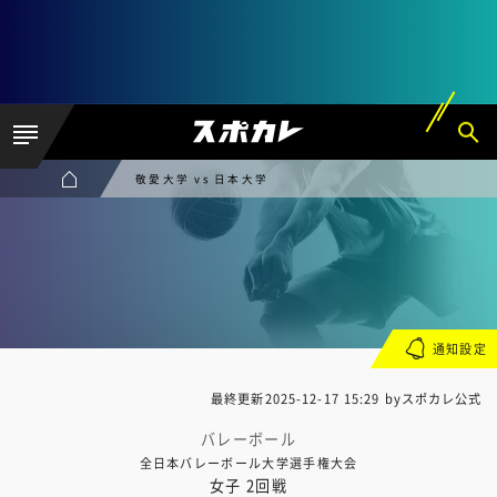
敬愛大学 vs 日本大学
通知設定
最終更新
2025-12-17 15:29
byスポカレ公式
バレーボール
全日本バレーボール大学選手権大会
女子 2回戦