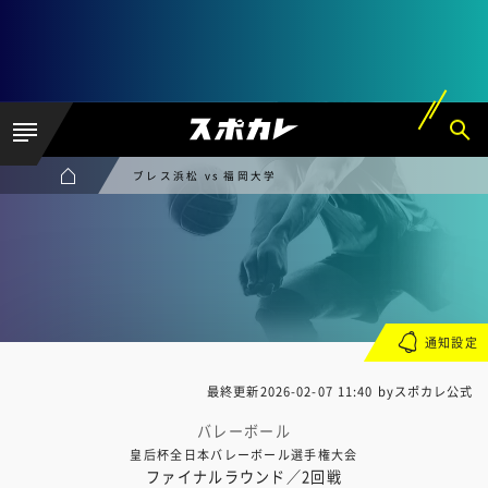
ブレス浜松 vs 福岡大学
通知設定
最終更新
2026-02-07 11:40
byスポカレ公式
バレーボール
皇后杯全日本バレーボール選手権大会
ファイナルラウンド／2回戦