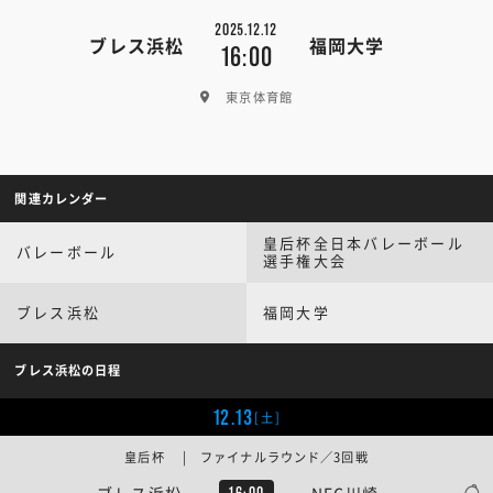
2025.12.12
ブレス浜松
福岡大学
16:00
東京体育館
関連カレンダー
皇后杯全日本バレーボール
バレーボール
選手権大会
ブレス浜松
福岡大学
ブレス浜松の日程
12.13
[土]
皇后杯 | ファイナルラウンド／3回戦
ブレス浜松
NEC川崎
16:00