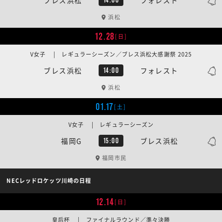
浜松
12.28
[日]
V女子 | レギュラーシーズン／ブレス浜松大感謝祭 2025
ブレス浜松
フォレスト
14:00
浜松
01.17
[土]
V女子 | レギュラーシーズン
福岡G
ブレス浜松
15:00
福岡市民
NECレッドロケッツ川崎の日程
12.14
[日]
皇后杯 | ファイナルラウンド／準々決勝