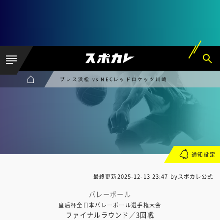
ブレス浜松 vs NECレッドロケッツ川崎
通知設定
最終更新
2025-12-13 23:47
byスポカレ公式
バレーボール
皇后杯全日本バレーボール選手権大会
ファイナルラウンド／3回戦