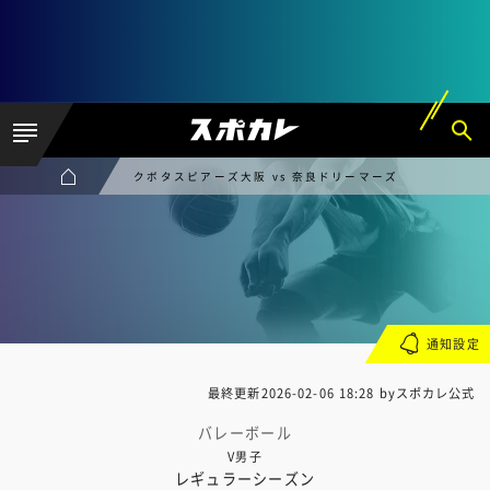
クボタスピアーズ大阪 vs 奈良ドリーマーズ
通知設定
最終更新
2026-02-06 18:28
byスポカレ公式
バレーボール
V男子
レギュラーシーズン