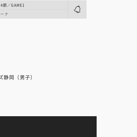
4節／GAME1
リーナ
ズ静岡（男子）