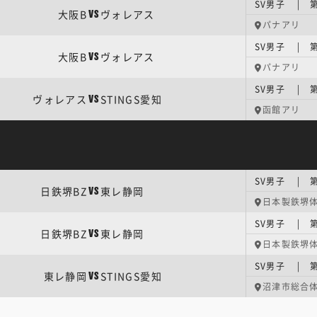
SV男子 | 第
大阪B
ヴォレアス
VS
パナアリ
SV男子 | 第
大阪B
ヴォレアス
VS
パナアリ
ヴォレアス
STINGS愛知
VS
函館アリ
SV男子 | 第
日鉄堺BZ
東レ静岡
VS
日本製鉄堺
SV男子 | 第
日鉄堺BZ
東レ静岡
VS
日本製鉄堺
SV男子 | 第
東レ静岡
STINGS愛知
VS
沼津市総合