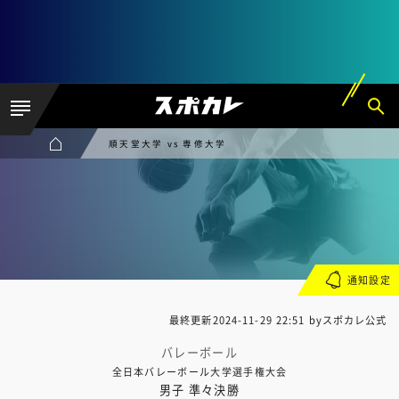
順天堂大学 vs 専修大学
通知設定
最終更新
2024-11-29 22:51
byスポカレ公式
バレーボール
全日本バレーボール大学選手権大会
男子 準々決勝