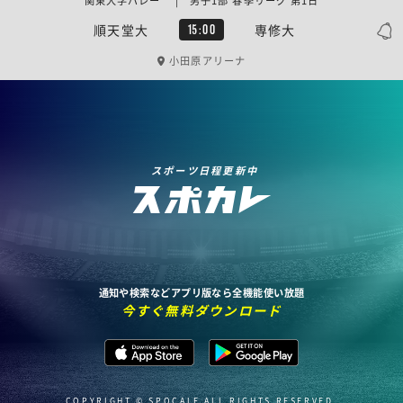
関東大学バレー | 男子1部 春季リーグ 第1日
順天堂大
専修大
15:00
小田原アリーナ
スポーツ日程更新中
通知や検索などアプリ版なら全機能使い放題
今すぐ無料ダウンロード
COPYRIGHT © SPOCALE ALL RIGHTS RESERVED.