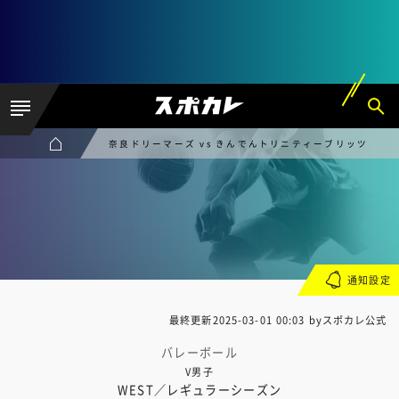
奈良ドリーマーズ vs きんでんトリニティーブリッツ
通知設定
最終更新
2025-03-01 00:03
byスポカレ公式
バレーボール
V男子
WEST／レギュラーシーズン