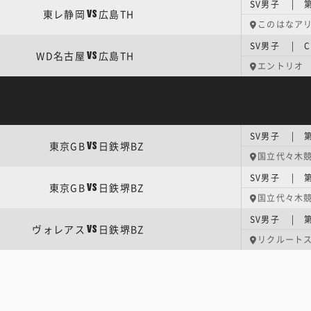
東レ静岡
広島TH
VS
このはなア
WD名古屋
広島TH
VS
エントリオ
SV男子 | 第
東京GB
日鉄堺BZ
VS
国立代々木競
SV男子 | 第
東京GB
日鉄堺BZ
VS
国立代々木競
SV男子 | 第
ヴォレアス
日鉄堺BZ
VS
リクルート