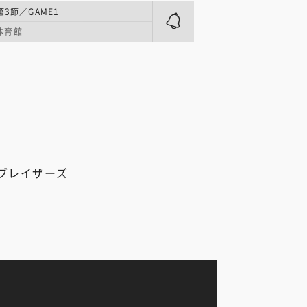
第3節／GAME1
体育館
ブレイザーズ