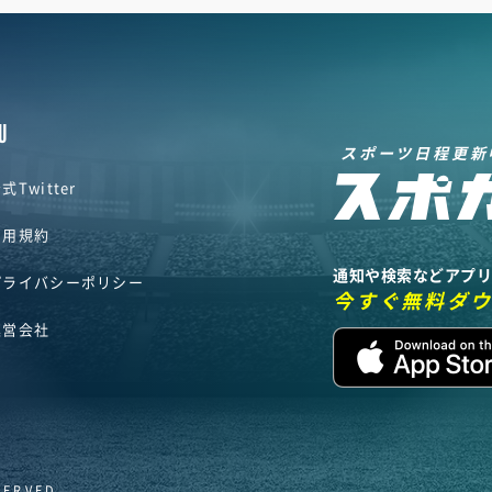
U
スポーツ日程更新
式Twitter
利用規約
通知や検索などアプ
プライバシーポリシー
今すぐ無料ダ
運営会社
SERVED.