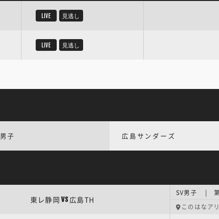
LIVE
見逃し
LIVE
見逃し
V男子
広島サンダーズ
SV男子 | 第
東レ静岡
広島TH
VS
このはなア