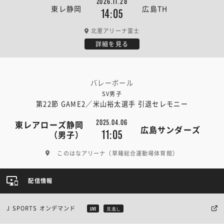
2026.11.28
東レ静岡
広島TH
14:05
北里アリーナ富士
詳細を見る
バレーボール
SV男子
第22節 GAME2／米山裕太選手 引退セレモニー
2025.04.06
東レアローズ静岡
広島サンダーズ
11:05
（男子）
このはなアリーナ（草薙総合運動場体育館）
配信情報
J SPORTS オンデマンド
LIVE
見逃し