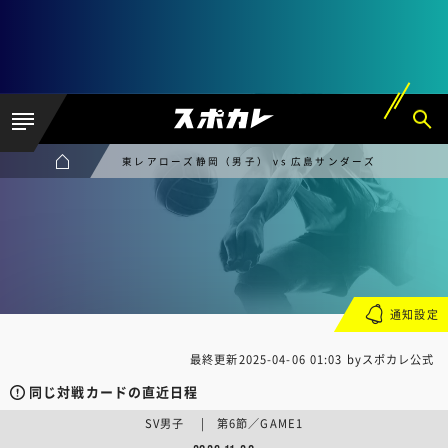
東レアローズ静岡（男子） vs 広島サンダーズ
通知設定
最終更新
2025-04-06 01:03
byスポカレ公式
同じ対戦カードの直近日程
SV男子 | 第6節／GAME1