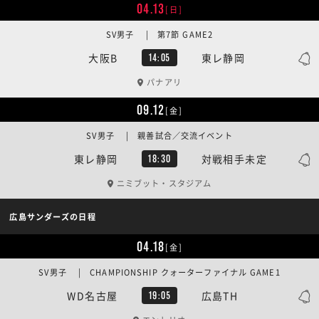
04.13
[日]
SV男子 | 第7節 GAME2
大阪B
東レ静岡
14:05
パナアリ
09.12
[金]
SV男子 | 親善試合／交流イベント
東レ静岡
対戦相手未定
18:30
ニミブット・スタジアム
広島サンダーズの日程
04.18
[金]
SV男子 | CHAMPIONSHIP クォーターファイナル GAME1
WD名古屋
広島TH
19:05