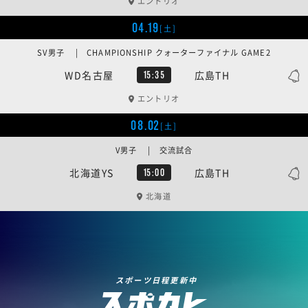
エントリオ
04.19
[土]
SV男子 | CHAMPIONSHIP クォーターファイナル GAME2
WD名古屋
広島TH
15:35
エントリオ
08.02
[土]
V男子 | 交流試合
北海道YS
広島TH
15:00
北海道
スポーツ日程更新中