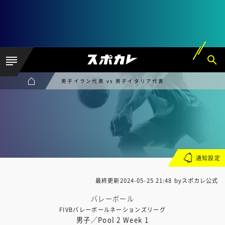
男子イラン代表 vs 男子イタリア代表
通知設定
最終更新
2024-05-25 21:48
byスポカレ公式
バレーボール
FIVBバレーボールネーションズリーグ
男子／Pool 2 Week 1