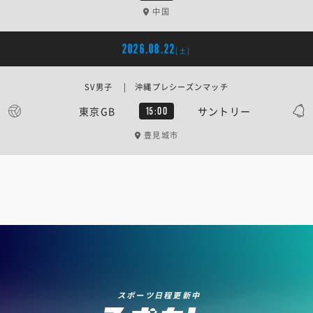
中国
2026.08.22
[土]
SV男子 | 沖縄プレシーズンマッチ
東京GB
サントリー
15:00
豊見城市
スポーツ日程更新中