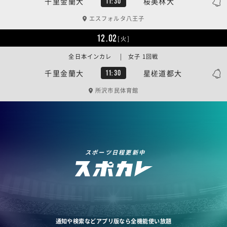
千里金蘭大
桜美林大
11:30
エスフォルタ八王子
12.02
[火]
全日本インカレ | 女子 1回戦
千里金蘭大
星槎道都大
11:30
所沢市民体育館
スポーツ日程更新中
通知や検索などアプリ版なら全機能使い放題