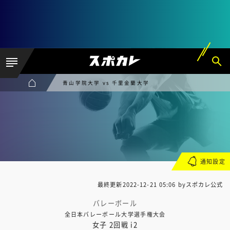
青山学院大学 vs 千里金蘭大学
通知設定
最終更新
2022-12-21 05:06
byスポカレ公式
バレーボール
全日本バレーボール大学選手権大会
女子 2回戦 i2