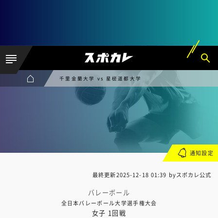
千里金蘭大学 vs 星槎道都大学
通知設定
最終更新
2025-12-18 01:39
byスポカレ公式
バレーボール
全日本バレーボール大学選手権大会
女子 1回戦