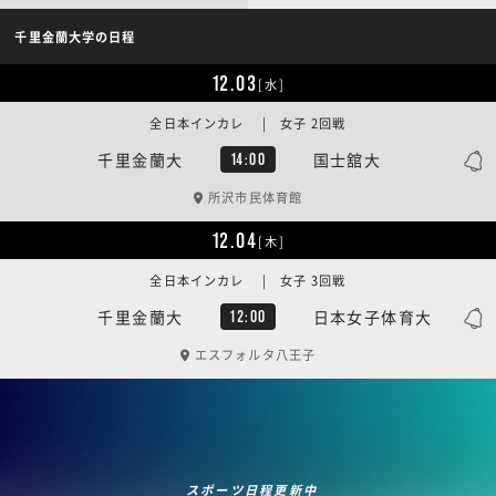
千里金蘭大学の日程
12.03
[水]
全日本インカレ | 女子 2回戦
千里金蘭大
国士舘大
14:00
所沢市民体育館
12.04
[木]
全日本インカレ | 女子 3回戦
千里金蘭大
日本女子体育大
12:00
エスフォルタ八王子
スポーツ日程更新中