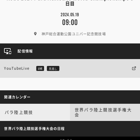
日目
2024.05.19
09:00
神戸総合運動公園ユニバー記念競技場
配信情報
YouTubeLive
LIVE
見逃し
関連カレンダー
世界パラ陸上競技選手権大
パラ陸上競技
会
世界パラ陸上競技選手権大会の日程