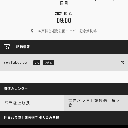
日目
2024.05.20
09:00
神戸総合運動公園ユニバー記念競技場
配信情報
YouTubeLive
LIVE
見逃し
関連カレンダー
世界パラ陸上競技選手権大
パラ陸上競技
会
世界パラ陸上競技選手権大会の日程