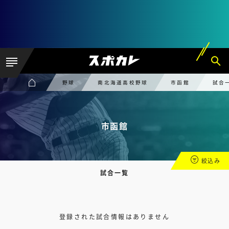
野球
南北海道高校野球
市函館
試合
市函館
絞込み
試合一覧
登録された試合情報はありません