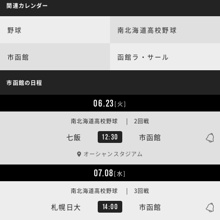
関連カレンダー
野球
南北海道高校野球
市函館
函館ラ・サール
市函館の日程
06.23
[火]
南北海道高校野球 | 2回戦
七飯
市函館
12:30
オーシャンスタジアム
07.08
[水]
南北海道高校野球 | 3回戦
札幌日大
市函館
14:00