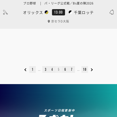
プロ野球 | パ・リーグ公式戦／Bs夏の陣2026
オリックス
千葉ロッテ
13:00
京セラD大阪
1
3
4
5
6
7
10
スポーツ日程更新中