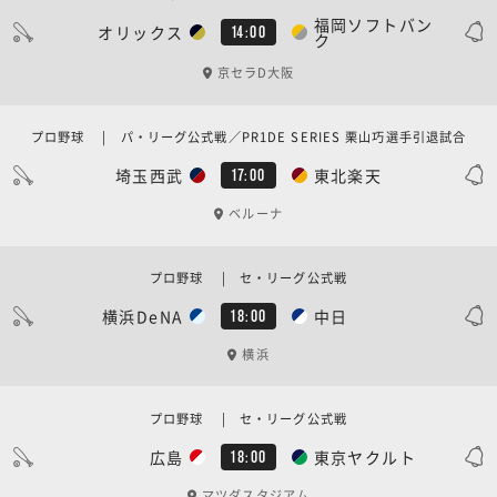
福岡ソフトバン
オリックス
14:00
ク
京セラD大阪
プロ野球 | パ・リーグ公式戦／PR1DE SERIES 栗山巧選手引退試合
埼玉西武
東北楽天
17:00
ベルーナ
プロ野球 | セ・リーグ公式戦
横浜DeNA
中日
18:00
横浜
プロ野球 | セ・リーグ公式戦
広島
東京ヤクルト
18:00
マツダスタジアム