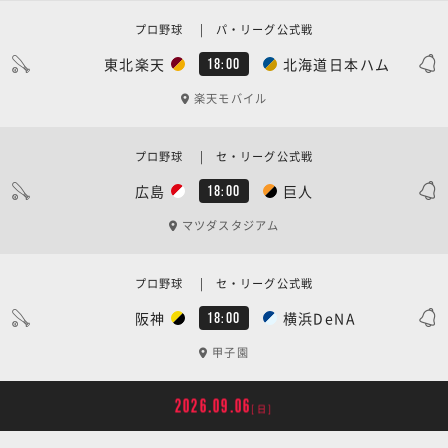
プロ野球 | パ・リーグ公式戦
東北楽天
北海道日本ハム
18:00
楽天モバイル
プロ野球 | セ・リーグ公式戦
広島
巨人
18:00
マツダスタジアム
プロ野球 | セ・リーグ公式戦
阪神
横浜DeNA
18:00
甲子園
2026.09.06
[日]