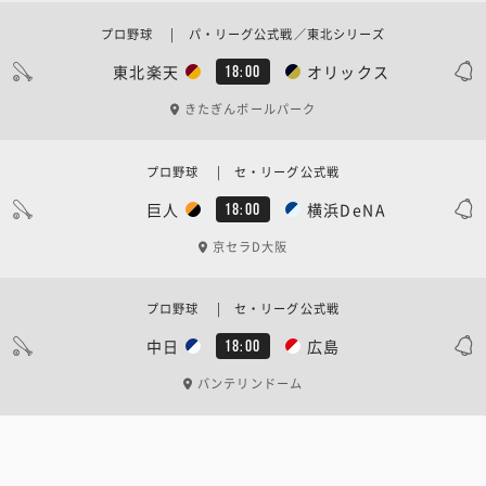
プロ野球 | パ・リーグ公式戦／東北シリーズ
東北楽天
オリックス
18:00
きたぎんボールパーク
プロ野球 | セ・リーグ公式戦
巨人
横浜DeNA
18:00
京セラD大阪
プロ野球 | セ・リーグ公式戦
中日
広島
18:00
バンテリンドーム