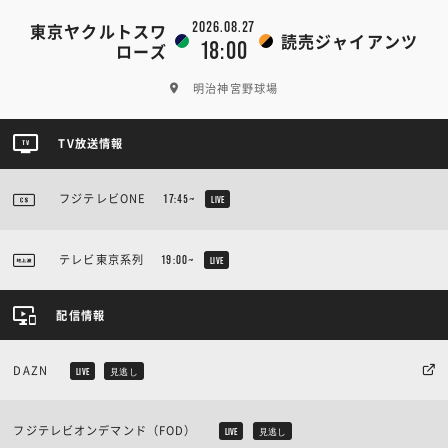
2026.08.27
東京ヤクルトスワ
読売ジャイアンツ
18:00
ローズ
明治神宮野球場
TV放送情報
フジテレビONE
17:45~
LIVE
テレビ東京系列
19:00~
LIVE
配信情報
DAZN
LIVE
見逃し
フジテレビオンデマンド（FOD）
LIVE
見逃し