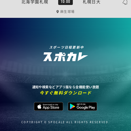
北海学園札幌
札幌日大
10:00
麻生球場
スポーツ日程更新中
通知や検索などアプリ版なら全機能使い放題
今すぐ無料ダウンロード
COPYRIGHT © SPOCALE ALL RIGHTS RESERVED.