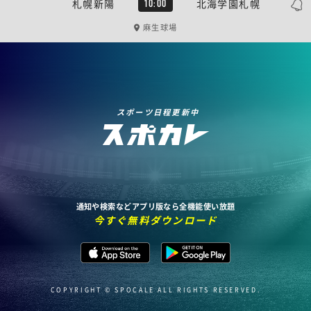
札幌新陽
北海学園札幌
10:00
麻生球場
スポーツ日程更新中
通知や検索などアプリ版なら全機能使い放題
今すぐ無料ダウンロード
COPYRIGHT © SPOCALE ALL RIGHTS RESERVED.