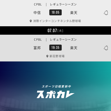
CPBL | レギュラーシーズン
中信
楽天
18:05
洲際インターコンチネンタル野球場
07.07
[火]
CPBL | レギュラーシーズン
富邦
楽天
19:35
新荘野球場
スポーツ日程更新中