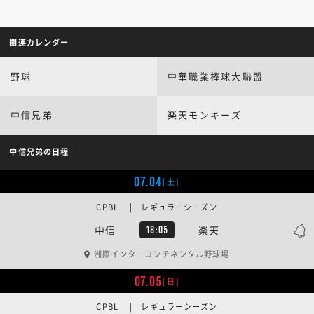
関連カレンダー
野球
中華職業棒球大聯盟
中信兄弟
楽天モンキーズ
中信兄弟の日程
07.04
[土]
CPBL | レギュラーシーズン
中信
楽天
18:05
洲際インターコンチネンタル野球場
07.05
[日]
CPBL | レギュラーシーズン