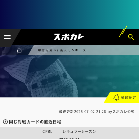
中信兄弟 vs 楽天モンキーズ
通知設定
最終更新
2026-07-02 21:28
byスポカレ公式
同じ対戦カードの直近日程
CPBL | レギュラーシーズン