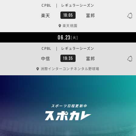
CPBL | レギュラーシーズン
楽天
富邦
18:05
楽天桃園
06.23
[火]
CPBL | レギュラーシーズン
中信
富邦
19:35
洲際インターコンチネンタル野球場
スポーツ日程更新中