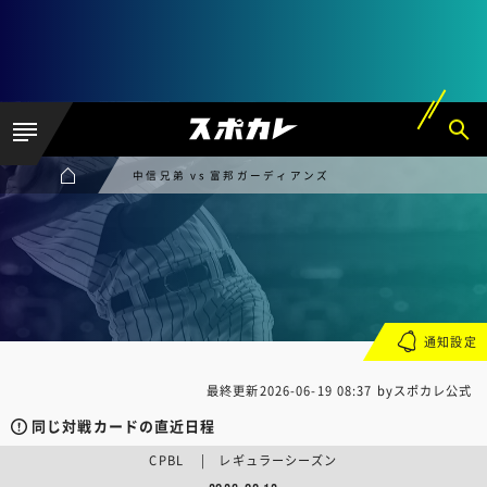
中信兄弟 vs 富邦ガーディアンズ
通知設定
最終更新
2026-06-19 08:37
byスポカレ公式
同じ対戦カードの直近日程
CPBL | レギュラーシーズン