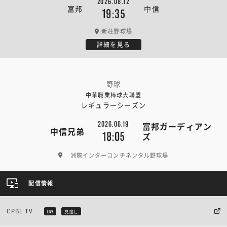
2026.08.12
富邦
中信
19:35
新荘野球場
詳細を見る
野球
中華職業棒球大聯盟
レギュラーシーズン
2026.06.19
富邦ガーディアン
中信兄弟
18:05
ズ
洲際インターコンチネンタル野球場
配信情報
CPBL TV
LIVE
見逃し