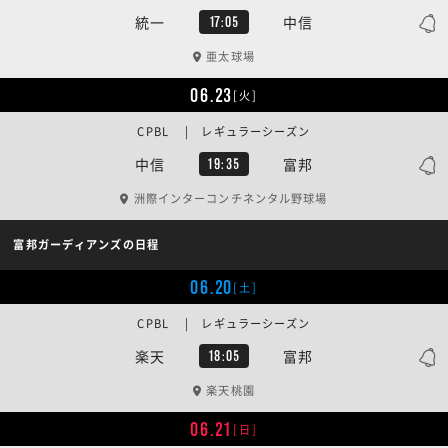
統一
中信
17:05
亜太球場
06.23
[火]
CPBL | レギュラーシーズン
中信
富邦
19:35
洲際インターコンチネンタル野球場
富邦ガーディアンズの日程
06.20
[土]
CPBL | レギュラーシーズン
楽天
富邦
18:05
楽天桃園
06.21
[日]