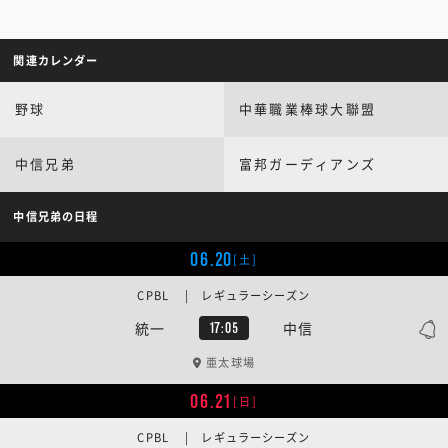
関連カレンダー
野球
中華職業棒球大聯盟
中信兄弟
富邦ガーディアンズ
中信兄弟の日程
06.20
[土]
CPBL | レギュラーシーズン
統一
中信
17:05
亜太球場
06.21
[日]
CPBL | レギュラーシーズン