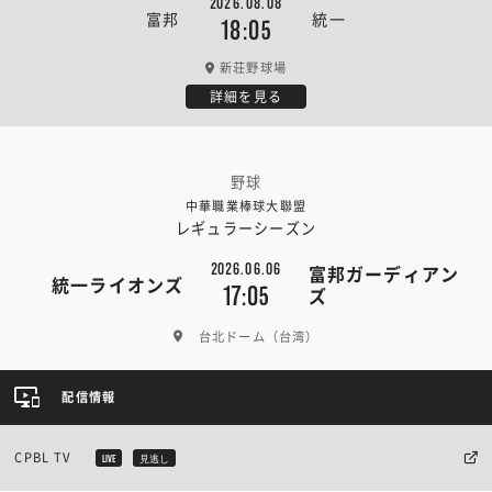
2026.08.08
富邦
統一
18:05
新荘野球場
詳細を見る
野球
中華職業棒球大聯盟
レギュラーシーズン
2026.06.06
富邦ガーディアン
統一ライオンズ
17:05
ズ
台北ドーム（台湾）
配信情報
CPBL TV
LIVE
見逃し