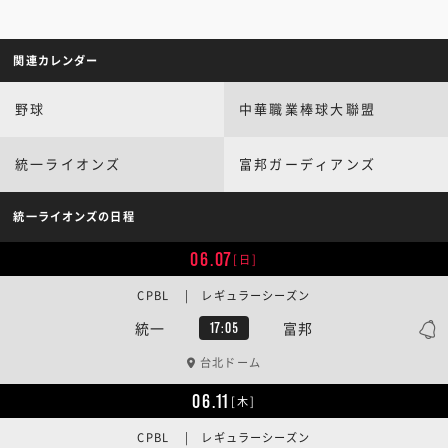
関連カレンダー
野球
中華職業棒球大聯盟
統一ライオンズ
富邦ガーディアンズ
統一ライオンズの日程
06.07
[日]
CPBL | レギュラーシーズン
統一
富邦
17:05
台北ドーム
06.11
[木]
CPBL | レギュラーシーズン