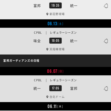
富邦
統一
19:35
新荘野球場
06.13
[土]
CPBL | レギュラーシーズン
味全
統一
18:05
天母棒球場
富邦ガーディアンズの日程
06.07
[日]
CPBL | レギュラーシーズン
統一
富邦
17:05
台北ドーム
06.11
[木]