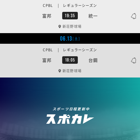
CPBL | レギュラーシーズン
富邦
統一
19:35
新荘野球場
06.13
[土]
CPBL | レギュラーシーズン
富邦
台鋼
18:05
新荘野球場
スポーツ日程更新中