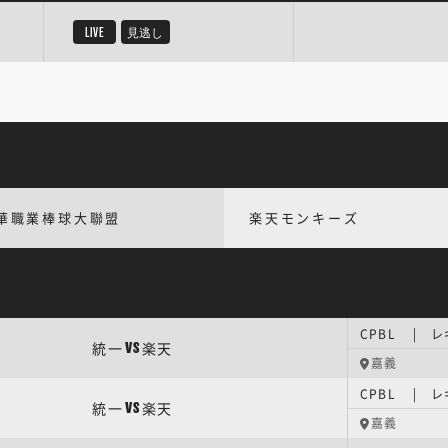
LIVE
見逃し
華職業棒球大聯盟
楽天モンキーズ
CPBL | 
統一
楽天
VS
嘉義
CPBL | 
統一
楽天
VS
嘉義