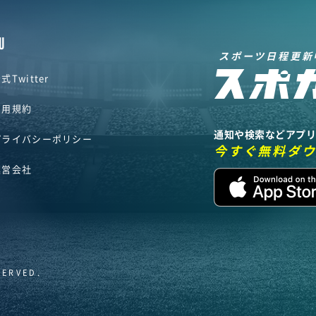
U
スポーツ日程更新
式Twitter
利用規約
通知や検索などアプ
プライバシーポリシー
今すぐ無料ダ
運営会社
SERVED.