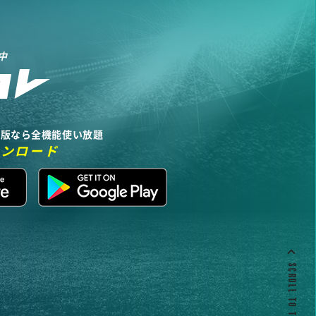
中
リ版なら全機能使い放題
ウンロード
SCROLL TO TOP