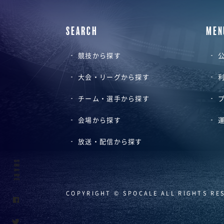
SEARCH
MEN
競技から探す
公
大会・リーグから探す
チーム・選手から探す
会場から探す
放送・配信から探す
SHARE
COPYRIGHT © SPOCALE ALL RIGHTS RE