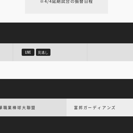
※4/4延期試合の振替日程
LIVE
見逃し
華職業棒球大聯盟
富邦ガーディアンズ