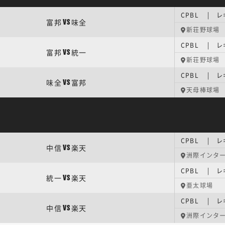
CPBL | 
富邦
味全
VS
新荘野球場
CPBL | 
富邦
統一
VS
新荘野球場
CPBL | 
味全
富邦
VS
天母棒球場
CPBL | 
中信
楽天
VS
洲際インタ
CPBL | 
統一
楽天
VS
亜太球場
CPBL | 
中信
楽天
VS
洲際インタ