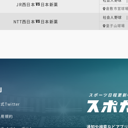
社会人野球 |
JR西日本
日本新薬
VS
倉敷市営球
社会人野球 |
NTT西日本
日本新薬
VS
皇子山球場
U
スポーツ日程更新
式Twitter
利用規約
通知や検索などアプ