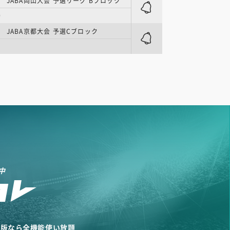
 JABA岡山大会 予選リーグ Bブロック
場
 JABA京都大会 予選Cブロック
中
リ版なら全機能使い放題