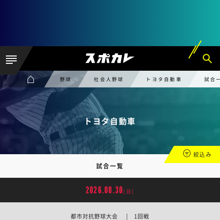
野球
社会人野球
トヨタ自動車
試合
トヨタ自動車
絞込み
試合一覧
2026.08.30
[日]
都市対抗野球大会 | 1回戦