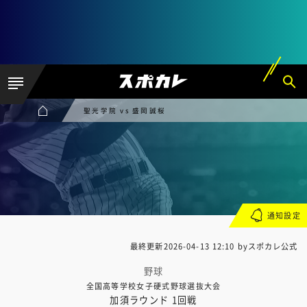
聖光学院 vs 盛岡誠桜
通知設定
最終更新
2026-04-13 12:10
byスポカレ公式
野球
全国高等学校女子硬式野球選抜大会
加須ラウンド 1回戦