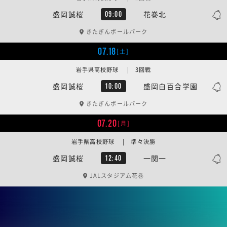
盛岡誠桜
花巻北
09:00
きたぎんボールパーク
07.18
[土]
岩手県高校野球 | 3回戦
盛岡誠桜
盛岡白百合学園
10:00
きたぎんボールパーク
07.20
[月]
岩手県高校野球 | 準々決勝
盛岡誠桜
一関一
12:40
JALスタジアム花巻