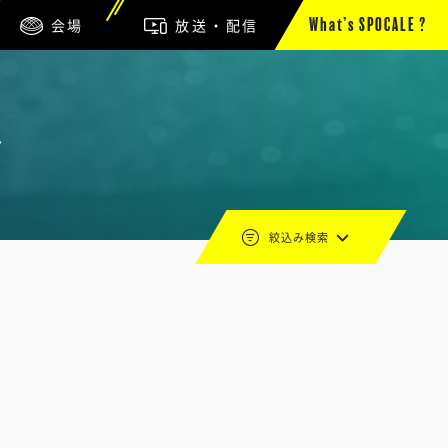
会場
放送・配信
What’s SPOCALE ?
会
絞込み検索