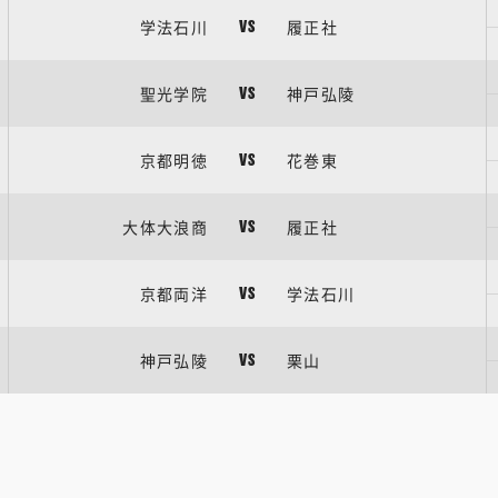
学法石川
履正社
VS
聖光学院
神戸弘陵
VS
京都明徳
花巻東
VS
大体大浪商
履正社
VS
京都両洋
学法石川
VS
神戸弘陵
栗山
VS